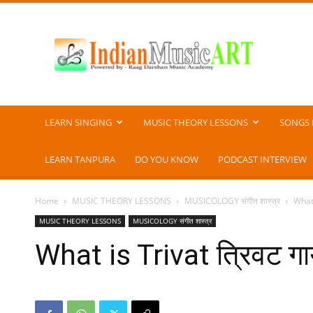
Indian
Music
ART
LEARN SINGING
MUSIC THEORY LESSONS
SONGS 
LEARN TANPURA
DO YOU KNOW
PODCAST INTERVIEW
Home
MUSIC THEORY LESSONS
MUSICOLOGY संगीत शास्त्र
What 
MUSIC THEORY LESSONS
MUSICOLOGY संगीत शास्त्र
What is Trivat त्रिवट गाय