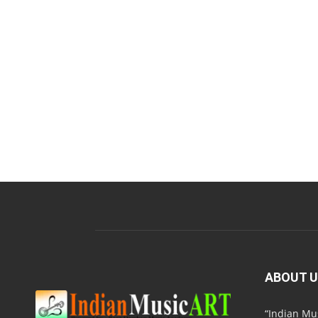
ABOUT 
“Indian M