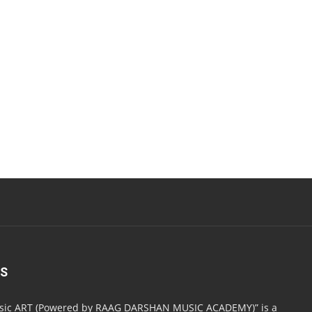
US
usic ART (Powered by RAAG DARSHAN MUSIC ACADEMY)” is a