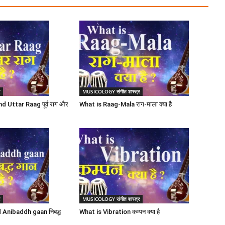
र
MUSICOLOGY संगीत शास्त्र
 Uttar Raag पूर्व राग और
What is Raag-Mala राग-माला क्या है
र
MUSICOLOGY संगीत शास्त्र
 Anibaddh gaan निबद्ध
What is Vibration कम्पन क्या है