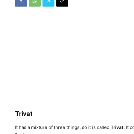
Trivat
It has a mixture of three things, so it is called
Trivat
. It 