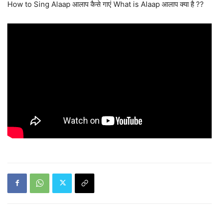
How to Sing Alaap आलाप कैसे गाएं What is Alaap आलाप क्या है ??