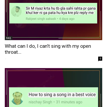
FAQ
What can I do, I can’t sing with my open
throat...
-
0