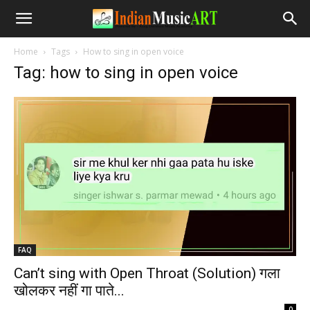
Home
Tags
How to sing in open voice
Tag: how to sing in open voice
FAQ
Can’t sing with Open Throat (Solution) गला
खोलकर नहीं गा पाते...
-
0