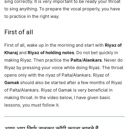
sing correctly. It is very important to be ready your throat
to sing anything. To prepare the vocal properly, you have
to practice in the right way.
First of all
First of all, wake up in the morning and start with
Riyaz of
Kharaj
and
Riyaz of holding notes
. Do not bet quickly in
making Riyaz. Then practice the
Palta
/
Alankars
. Never do
Riyaz by pressing your voice while doing Riyaz. The throat
opens only with the riyaz of Palta/Alankars. Riyaz of
Gamak
should also be started after a few months of Riyaz
of Palta/Alankars. Riyaz of Gamak is very beneficial in
making throat. In the video below, I have given basic
lessons, you must follow it.
अगर आप सिर्फ सुनकर कॉपी करना चाहते हैं