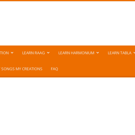
TION
LEARN RAAG
LEARN HARMONIUM
LEARN TABLA
 SONGS MY CREATIONS
FAQ