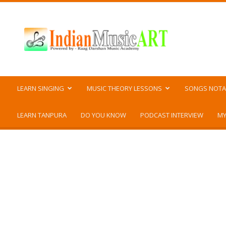
Indian
Music
ART
LEARN SINGING
MUSIC THEORY LESSONS
SONGS NOTA
LEARN TANPURA
DO YOU KNOW
PODCAST INTERVIEW
MY