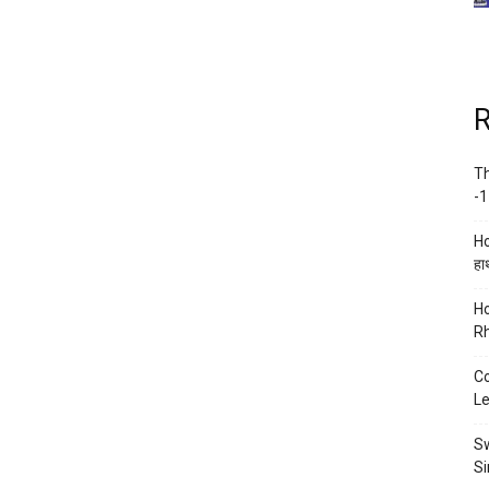
R
Th
-1
Ho
हाथ
Ho
Rh
Co
Le
Sw
Si