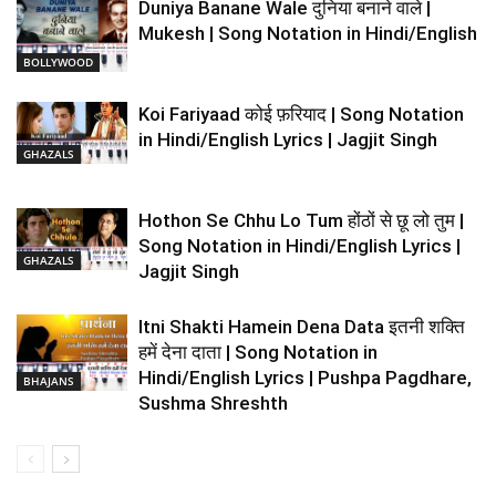
Duniya Banane Wale दुनिया बनाने वाले |
Mukesh | Song Notation in Hindi/English
BOLLYWOOD
Koi Fariyaad कोई फ़रियाद | Song Notation
in Hindi/English Lyrics | Jagjit Singh
GHAZALS
Hothon Se Chhu Lo Tum होंठों से छू लो तुम |
Song Notation in Hindi/English Lyrics |
GHAZALS
Jagjit Singh
Itni Shakti Hamein Dena Data इतनी शक्ति
हमें देना दाता | Song Notation in
Hindi/English Lyrics | Pushpa Pagdhare,
BHAJANS
Sushma Shreshth