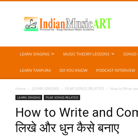
Indian
Music
ART
LEARN SINGING
MUSIC THEORY LESSONS
SONGS 
LEARN TANPURA
DO YOU KNOW
PODCAST INTERVIEW
Home
LEARN SINGING
FILMI SONGS RELATED
How to Write and
LEARN SINGING
FILMI SONGS RELATED
How to Write and Com
लिखे और धुन कैसे बनाए