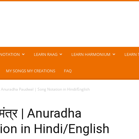
NOTATION
LEARN RAAG
LEARN HARMONIUM
LEARN 
MY SONGS MY CREATIONS
FAQ
र | Anuradha Paudwal | Song Notation in Hindi/English
मंत्र | Anuradha
on in Hindi/English