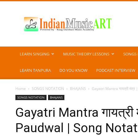
Indian
Music
ART
LEARN SINGING
MUSIC THEORY LESSONS
SONGS 
LEARN TANPURA
DO YOU KNOW
PODCAST INTERVIEW
Home
SONGS NOTATION
BHAJANS
Gayatri Mantra गायत्री मंत्
SONGS NOTATION
BHAJANS
Gayatri Mantra गायत्री 
Paudwal | Song Notati