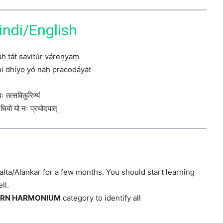
Hindi/English
ḥ tát savitúr váreṇyaṃ
i dhíyo yó naḥ pracodáyāt
ः तत्सवितुर्वरेण्यं
ि धियो यो नः प्रचोदयात्
alta/Alankar for a few months. You should start learning
ll.
ARN HARMONIUM
category to identify all