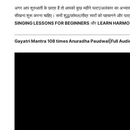
अगर आप शुरुआती के छात्र हैं तो आपको कुछ महीने पल्टा/अलंकार का अभ्यास
सीखना शुरू करना चाहिए। सभी शुद्ध/कोमल/तीव्र स्वरों को पहचानने और पल
SINGING LESSONS FOR BEGINNERS
और
LEARN HARMO
Gayatri Mantra 108 times Anuradha Paudwal|Full Audi