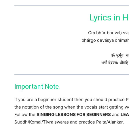
Lyrics in 
Oṃ bhūr bhuvaḥ sva
bhárgo devásya dhīmah
ॐ भूर्भुवः स्व
भर्गो देवस्यः धीमह
Important Note
If you are a beginner student then you should practice P
the notation of the song when the vocals start getting we
Follow the
SINGING LESSONS FOR BEGINNERS
and
LE
Suddh/Komal/Tivra swaras and practice Palta/Alankar.