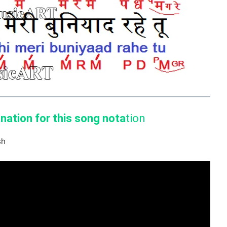
anation for this song nota
tion
sh