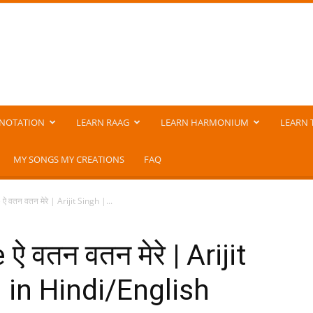
NOTATION
LEARN RAAG
LEARN HARMONIUM
LEARN 
MY SONGS MY CREATIONS
FAQ
तन वतन मेरे | Arijit Singh |...
वतन वतन मेरे | Arijit
 in Hindi/English