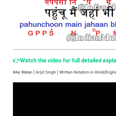
👉Watch the video for full detailed expl
#Ae Watan | Arijit Singh | Written Notation in Hindi/Engli