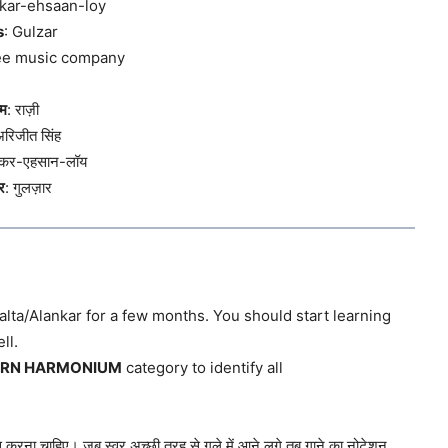
nkar-ehsaan-loy
s
: Gulzar
ee music company
्म
: राज़ी
अरिजीत सिंह
शंकर-एहसान-लॉय
र
: गुलज़ार
alta/Alankar for a few months. You should start learning
ll.
ARN HARMONIUM
category to identify all
 करना चाहिए। जब स्वर अच्छी तरह से गले में आने लगे तब गाने का नोटेशन