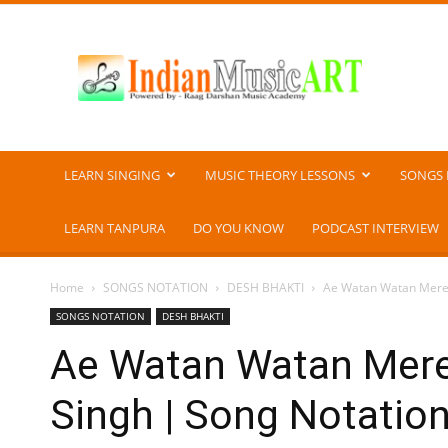
Indian
Music
ART
LEARN SINGING
MUSIC THEORY LESSONS
SONGS 
LEARN TANPURA
DO YOU KNOW
PODCAST INTERVIEW
Home
SONGS NOTATION
DESH BHAKTI
Ae Watan Watan Mere ऐ व
SONGS NOTATION
DESH BHAKTI
Ae Watan Watan Mere ऐ 
Singh | Song Notation