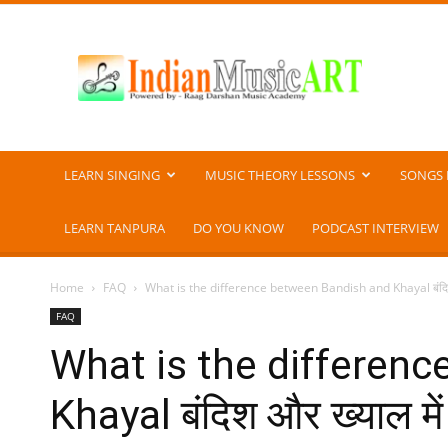
Indian
Music
ART
LEARN SINGING
MUSIC THEORY LESSONS
SONGS 
LEARN TANPURA
DO YOU KNOW
PODCAST INTERVIEW
Home
FAQ
What is the difference between Bandish and Khayal बंदिश औ
FAQ
What is the differen
Khayal बंदिश और ख्याल में 