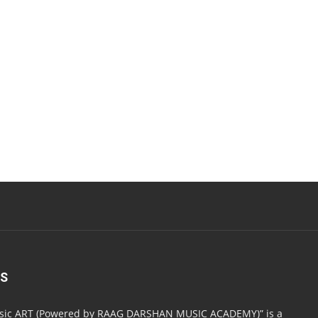
US
usic ART (Powered by RAAG DARSHAN MUSIC ACADEMY)” is a