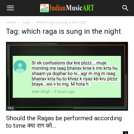
Home
Tags
Which raga is sung in the night
Tag: which raga is sung in the night
FAQ
Should the Ragas be performed according
to time क्या राग को...
-
0