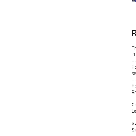
R
Th
-1
Ho
हाथ
Ho
Rh
Co
Le
Sw
Si