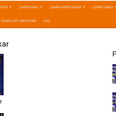
TION
LEARN RAAG
LEARN HARMONIUM
LEARN TABLA
 SONGS MY CREATIONS
FAQ
kar
P
र
0