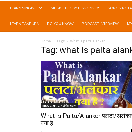
LEARN SINGING
MUSIC THEORY LESSONS
SONGS NOTA
LEARN TANPURA
DO YOU KNOW
PODCAST INTERVIEW
MY
Home
Tags
What is palta alankar
Tag: what is palta alan
MUSICOLOGY संगीत शास्त्र
What is Palta/Alankar पलटा/अलंका
क्या है
-