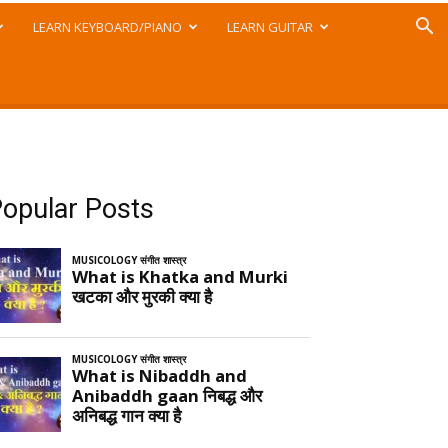
LEARN KEYBOARD/PIANO
LEARN GUITAR
opular Posts