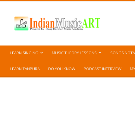
Indian
Music
ART
LEARN SINGING
MUSIC THEORY LESSONS
SONGS NOTA
LEARN TANPURA
DO YOU KNOW
PODCAST INTERVIEW
MY