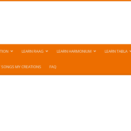
TION
LEARN RAAG
LEARN HARMONIUM
LEARN TABLA
 SONGS MY CREATIONS
FAQ