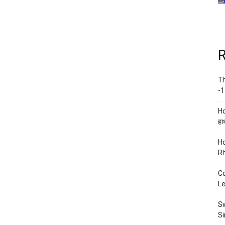
R
Th
-1
Ho
हाथ
Ho
Rh
Co
Le
Sw
Si