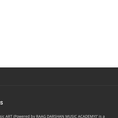
US
usic ART (Powered by RAAG DARSHAN MUSIC ACADEMY)” is a