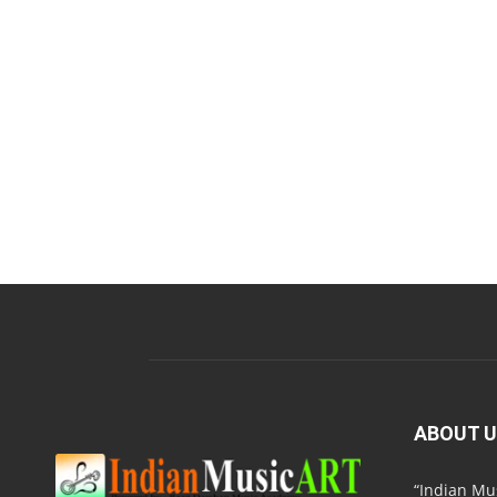
ABOUT 
“Indian M