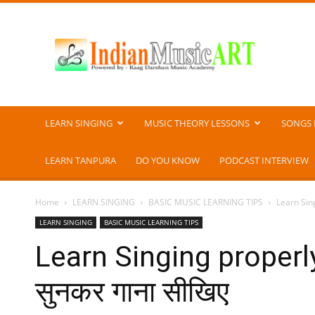
Indian
Music
ART
LEARN SINGING
MUSIC THEORY LESSONS
SONGS 
LEARN TANPURA
DO YOU KNOW
PODCAST INTERVIEW
Home
LEARN SINGING
BASIC MUSIC LEARNING TIPS
Learn Sing
LEARN SINGING
BASIC MUSIC LEARNING TIPS
Learn Singing properly 
सुनकर गाना सीखिए