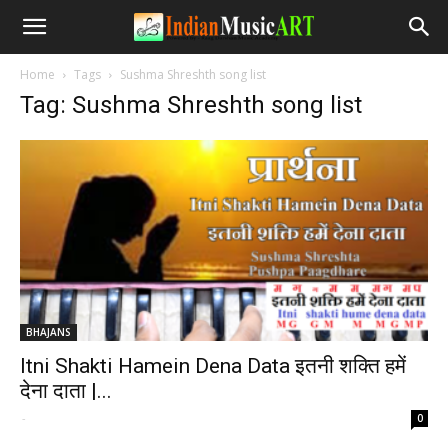
Home
Tags
Sushma Shreshth song list
Tag: Sushma Shreshth song list
BHAJANS
Itni Shakti Hamein Dena Data इतनी शक्ति हमें
देना दाता |...
-
0