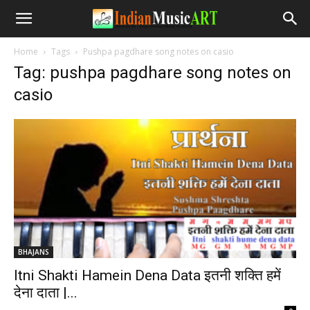
Home
Tags
Pushpa pagdhare song notes on casio
Tag: pushpa pagdhare song notes on
casio
BHAJANS
Itni Shakti Hamein Dena Data इतनी शक्ति हमें
देना दाता |...