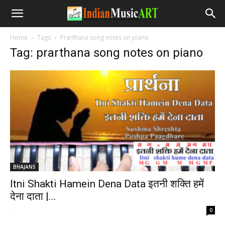
Home
Tags
Prarthana song notes on piano
Tag: prarthana song notes on piano
BHAJANS
Itni Shakti Hamein Dena Data इतनी शक्ति हमें
देना दाता |...
-
0