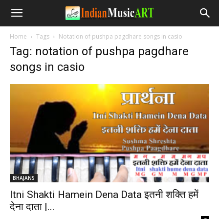
Home
Tags
Notation of pushpa pagdhare songs in casio
Tag: notation of pushpa pagdhare
songs in casio
BHAJANS
Itni Shakti Hamein Dena Data इतनी शक्ति हमें
देना दाता |...