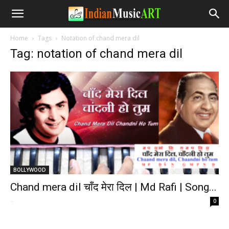
Home
Tags
Notation of chand mera dil
Tag: notation of chand mera dil
BOLLYWOOD
Chand mera dil चाँद मेरा दिल | Md Rafi | Song...
-
0