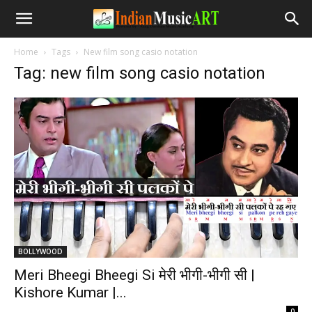
Home
Tags
New film song casio notation
Tag: new film song casio notation
BOLLYWOOD
Meri Bheegi Bheegi Si मेरी भीगी-भीगी सी |
Kishore Kumar |...
-
0