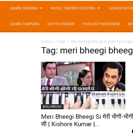
LEARN SINGING
MUSIC THEORY LESSONS
SONGS NOTA
LEARN TANPURA
DO YOU KNOW
PODCAST INTERVIEW
MY
Home
Tags
Meri bheegi bheegi si scale for begi
Tag: meri bheegi bheegi
BOLLYWOOD
Meri Bheegi Bheegi Si मेरी भीगी-भीग
सी | Kishore Kumar |...
-