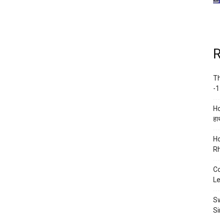
R
Th
-1
Ho
हाथ
Ho
Rh
Co
Le
Sw
Si