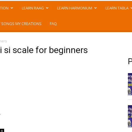
TION
LEARN RAAG
LEARN HARMONIUM
LEARN TABLA
 SONGS MY CREATIONS
FAQ
nners
 si scale for beginners
P
ी
0