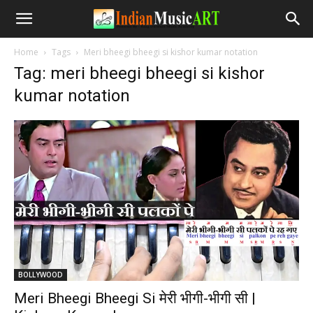
Home
Tags
Meri bheegi bheegi si kishor kumar notation
Tag: meri bheegi bheegi si kishor
kumar notation
BOLLYWOOD
Meri Bheegi Bheegi Si मेरी भीगी-भीगी सी |