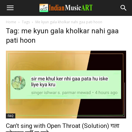
Home
Tags
Me kyun gala kholkar nahi gaa pati hoon
Tag: me kyun gala kholkar nahi gaa
pati hoon
FAQ
Can’t sing with Open Throat (Solution) गला