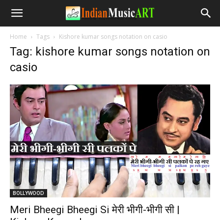
Home
Tags
Kishore kumar songs notation on casio
Tag: kishore kumar songs notation on
casio
BOLLYWOOD
Meri Bheegi Bheegi Si मेरी भीगी-भीगी सी |