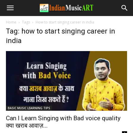
Home
Tags
How to start singing career in india
Tag: how to start singing career in
india
BASIC MUSIC LEARNING TIPS
Can I Learn Singing with Bad voice quality
क्या खराब आवाज़...