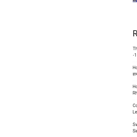
R
Th
-1
Ho
हाथ
Ho
Rh
Co
Le
Sw
Si