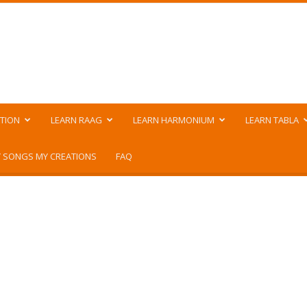
TION
LEARN RAAG
LEARN HARMONIUM
LEARN TABLA
 SONGS MY CREATIONS
FAQ