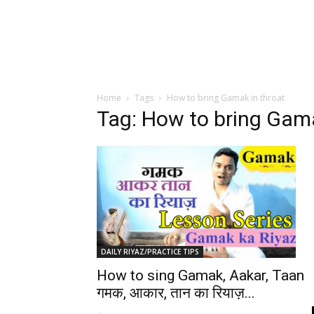
Home
Tags
How to bring Gamak in throat
Tag: How to bring Gama
DAILY RIYAZ/PRACTICE TIPS
How to sing Gamak, Aakar, Taan
गमक, आकार, तान का रियाज़...
-