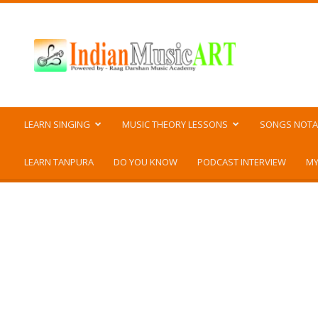
Indian
Music
ART
LEARN SINGING
MUSIC THEORY LESSONS
SONGS NOTA
LEARN TANPURA
DO YOU KNOW
PODCAST INTERVIEW
MY