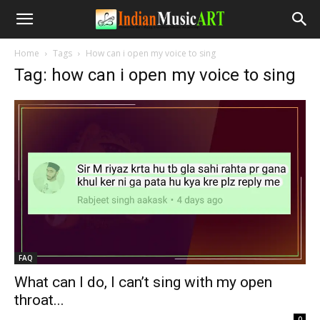
Home
Tags
How can i open my voice to sing
Tag: how can i open my voice to sing
FAQ
What can I do, I can’t sing with my open
throat...
-
0