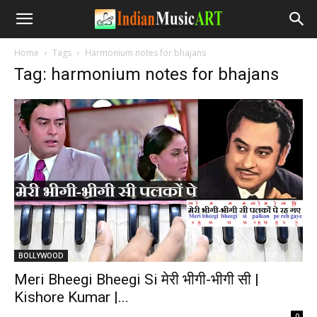
Home
Tags
Harmonium notes for bhajans
Tag: harmonium notes for bhajans
BOLLYWOOD
Meri Bheegi Bheegi Si मेरी भीगी-भीगी सी |
Kishore Kumar |...
-
0