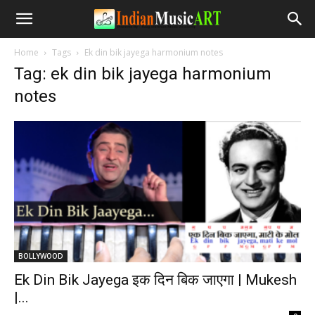
Home
Tags
Ek din bik jayega harmonium notes
Tag: ek din bik jayega harmonium
notes
BOLLYWOOD
Ek Din Bik Jayega इक दिन बिक जाएगा | Mukesh
|...