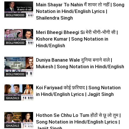
Main Shayar To Nahin मैं शायर तो नहीं | Song
Notation in Hindi/English Lyrics |
BOLLYWOOD
Shailendra Singh
Meri Bheegi Bheegi Si मेरी भीगी-भीगी सी |
Kishore Kumar | Song Notation in
BOLLYWOOD
Hindi/English
Duniya Banane Wale दुनिया बनाने वाले |
Mukesh | Song Notation in Hindi/English
BOLLYWOOD
Koi Fariyaad कोई फ़रियाद | Song Notation
in Hindi/English Lyrics | Jagjit Singh
GHAZALS
Hothon Se Chhu Lo Tum होंठों से छू लो तुम |
Song Notation in Hindi/English Lyrics |
GHAZALS
Jagjit Singh