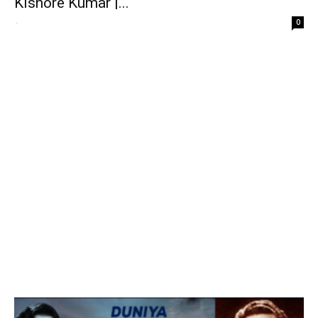
Kishore Kumar |...
-
0