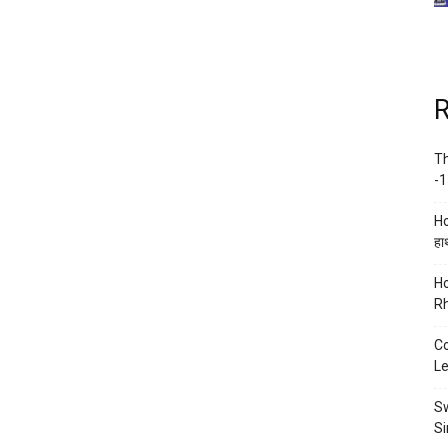
R
Th
-1
Ho
हाथ
Ho
Rh
Co
Le
Sw
Si