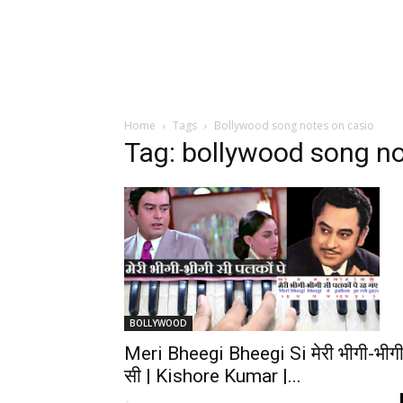
Home
Tags
Bollywood song notes on casio
Tag: bollywood song no
BOLLYWOOD
Meri Bheegi Bheegi Si मेरी भीगी-भीग
सी | Kishore Kumar |...
-