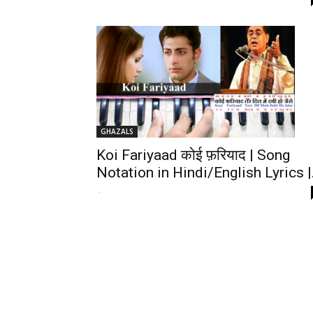
GHAZALS
Koi Fariyaad कोई फ़रियाद | Song
Notation in Hindi/English Lyrics |.
-