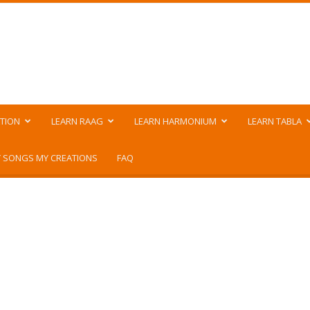
TION
LEARN RAAG
LEARN HARMONIUM
LEARN TABLA
 SONGS MY CREATIONS
FAQ