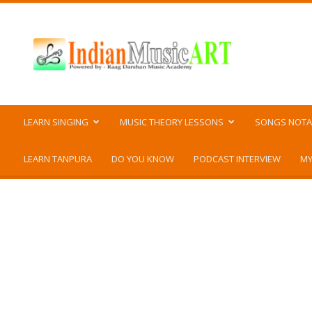
Indian
Music
ART
LEARN SINGING
MUSIC THEORY LESSONS
SONGS NOTA
LEARN TANPURA
DO YOU KNOW
PODCAST INTERVIEW
MY