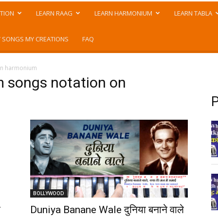
TION
LEARN RAAG
LEARN HARMONIUM
LEARN TABLA
 SONGS MY CREATIONS
FAQ
 on harmonium
m songs notation on
P
BOLLYWOOD
ी
Duniya Banane Wale दुनिया बनाने वाले