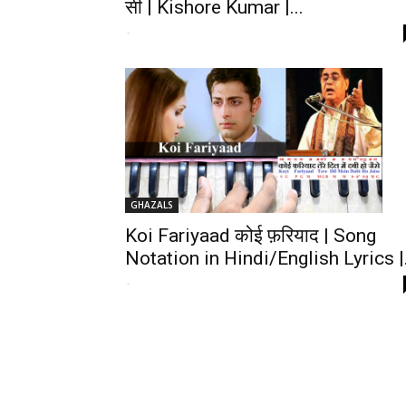
सी | Kishore Kumar |...
-
GHAZALS
Koi Fariyaad कोई फ़रियाद | Song
Notation in Hindi/English Lyrics |.
-