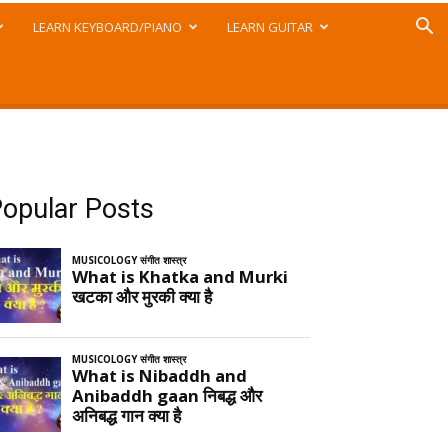
LEARN KEYBOARD/PIANO
LEARN GUITAR
opular Posts