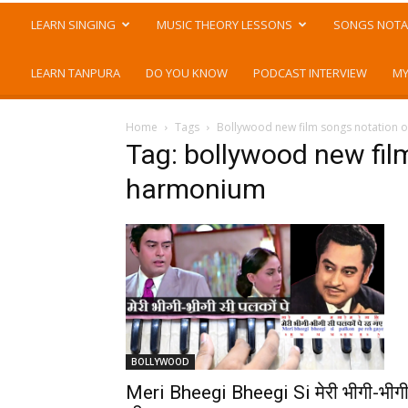
LEARN SINGING
MUSIC THEORY LESSONS
SONGS NOTA
LEARN TANPURA
DO YOU KNOW
PODCAST INTERVIEW
MY
Home
Tags
Bollywood new film songs notation
Tag: bollywood new fil
harmonium
BOLLYWOOD
Meri Bheegi Bheegi Si मेरी भीगी-भीग