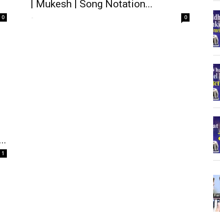
| Mukesh | Song Notation...
-
0
0
..
1