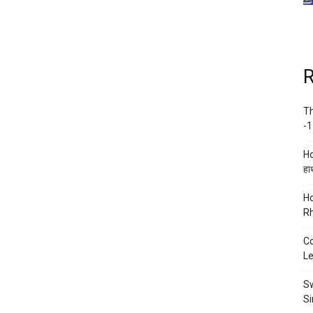
R
Th
-1
Ho
हाथ
Ho
Rh
Co
Le
Sw
Si