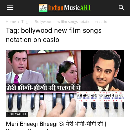
Home
Tags
Bollywood new film songs notation on casio
Tag: bollywood new film songs
notation on casio
BOLLYWOOD
Meri Bheegi Bheegi Si मेरी भीगी-भीगी सी |