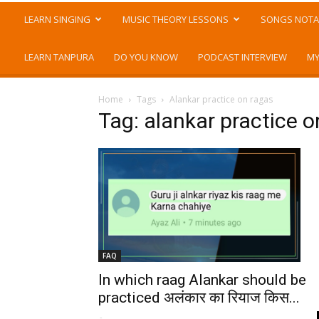
LEARN SINGING
MUSIC THEORY LESSONS
SONGS NOTA
LEARN TANPURA
DO YOU KNOW
PODCAST INTERVIEW
MY
Home
Tags
Alankar practice on ragas
Tag: alankar practice o
FAQ
In which raag Alankar should be
practiced अलंकार का रियाज किस...
-