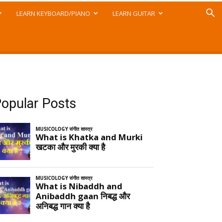
LEARN KEYBOARD/PIANO
LEARN GUITAR
opular Posts