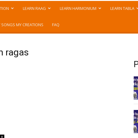
TION
LEARN RAAG
LEARN HARMONIUM
LEARN TABLA
 SONGS MY CREATIONS
FAQ
n ragas
P
0