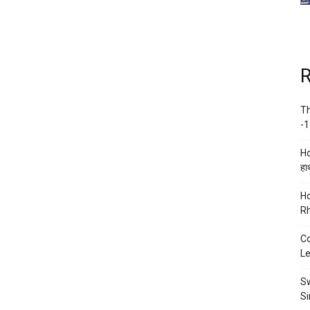
R
Th
-1
Ho
हाथ
Ho
Rh
Co
Le
Sw
Si