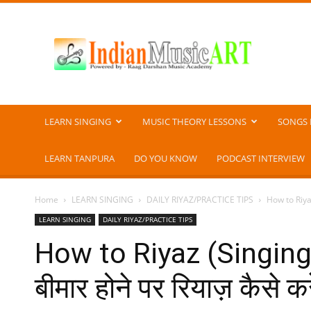
Indian
Music
ART
LEARN SINGING
MUSIC THEORY LESSONS
SONGS 
LEARN TANPURA
DO YOU KNOW
PODCAST INTERVIEW
Home
LEARN SINGING
DAILY RIYAZ/PRACTICE TIPS
How to Riyaz
LEARN SINGING
DAILY RIYAZ/PRACTICE TIPS
How to Riyaz (Singing
बीमार होने पर रियाज़ कैसे कर