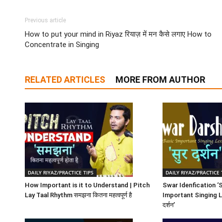
Previous article
How to put your mind in Riyaz रियाज़ में मन कैसे लगाए How to
Concentrate in Singing
RELATED ARTICLES
MORE FROM AUTHOR
DAILY RIYAZ/PRACTICE TIPS
DAILY RIYAZ/PRACTICE 
How Important is it to Understand | Pitch
Swar Idenfication ‘S
Lay Taal Rhythm समझना कितना महत्वपूर्ण है
Important Singing Les
दर्शन’