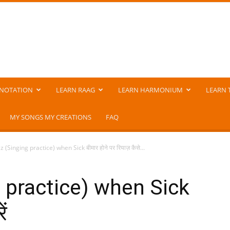
NOTATION
LEARN RAAG
LEARN HARMONIUM
LEARN 
MY SONGS MY CREATIONS
FAQ
 (Singing practice) when Sick बीमार होने पर रियाज़ कैसे...
 practice) when Sick
ें