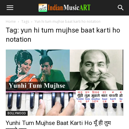
Home
Tags
Yun hi tum mujhse baat karti ho notation
Tag: yun hi tum mujhse baat karti ho
notation
BOLLYWOOD
Yunhi Tum Mujhse Baat Karti Ho यूँ ही तुम