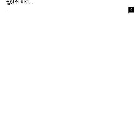
मुझसे बात...
-
0