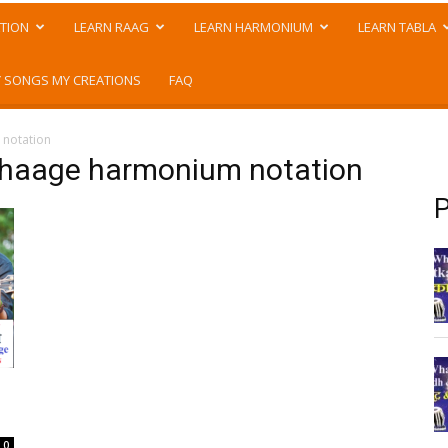
TION
LEARN RAAG
LEARN HARMONIUM
LEARN TABLA
 SONGS MY CREATIONS
FAQ
notation
dhaage harmonium notation
P
0