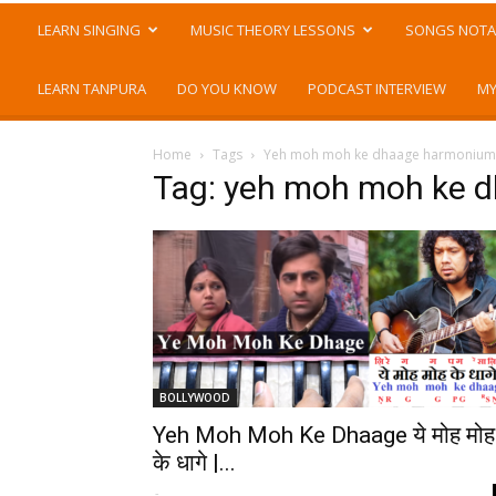
LEARN SINGING
MUSIC THEORY LESSONS
SONGS NOTA
LEARN TANPURA
DO YOU KNOW
PODCAST INTERVIEW
MY
Home
Tags
Yeh moh moh ke dhaage harmonium 
Tag: yeh moh moh ke 
BOLLYWOOD
Yeh Moh Moh Ke Dhaage ये मोह मोह
के धागे |...
-