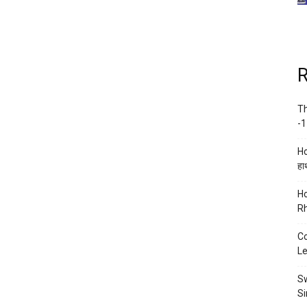
R
Th
-1
Ho
हाथ
Ho
Rh
Co
Le
Sw
Si