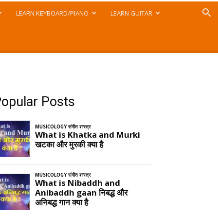
LEARN KEYBOARD/PIANO
LEARN GUITAR
opular Posts