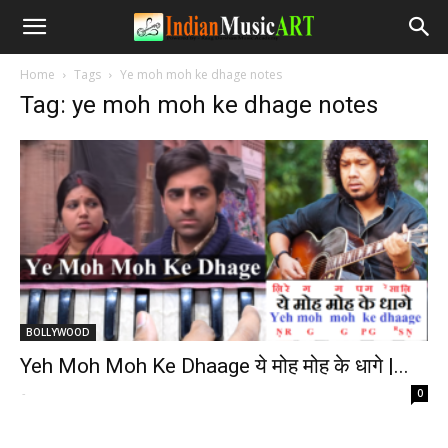
Home
Tags
Ye moh moh ke dhage notes
Tag: ye moh moh ke dhage notes
BOLLYWOOD
Yeh Moh Moh Ke Dhaage ये मोह मोह के धागे |...
-
0