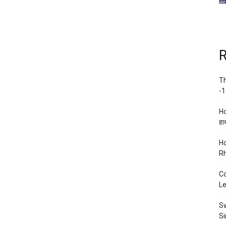
R
Th
-1
Ho
हाथ
Ho
Rh
Co
Le
Sw
Si