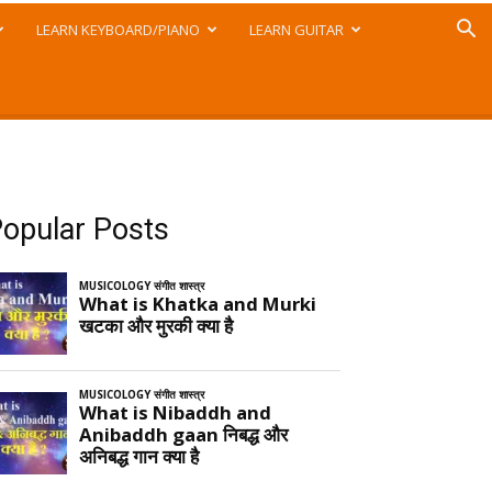
LEARN KEYBOARD/PIANO
LEARN GUITAR
opular Posts