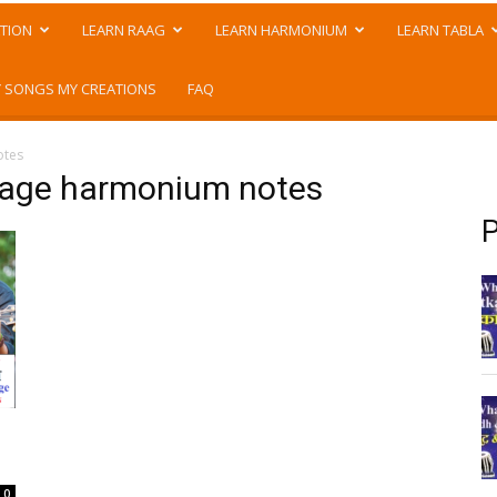
TION
LEARN RAAG
LEARN HARMONIUM
LEARN TABLA
 SONGS MY CREATIONS
FAQ
otes
hage harmonium notes
P
0