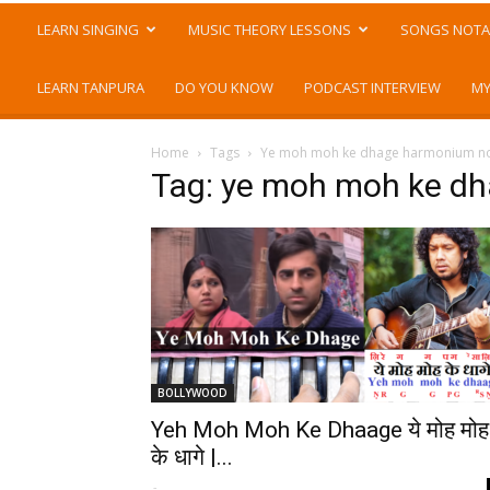
LEARN SINGING
MUSIC THEORY LESSONS
SONGS NOTA
LEARN TANPURA
DO YOU KNOW
PODCAST INTERVIEW
MY
Home
Tags
Ye moh moh ke dhage harmonium n
Tag: ye moh moh ke d
BOLLYWOOD
Yeh Moh Moh Ke Dhaage ये मोह मोह
के धागे |...
-