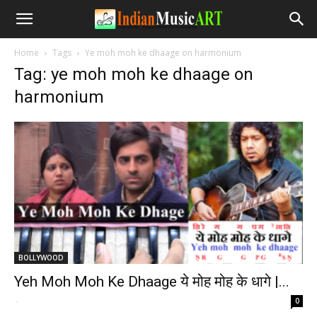
Home
Tags
Ye moh moh ke dhaage on harmonium
Tag: ye moh moh ke dhaage on
harmonium
BOLLYWOOD
Yeh Moh Moh Ke Dhaage ये मोह मोह के धागे |...
-
0