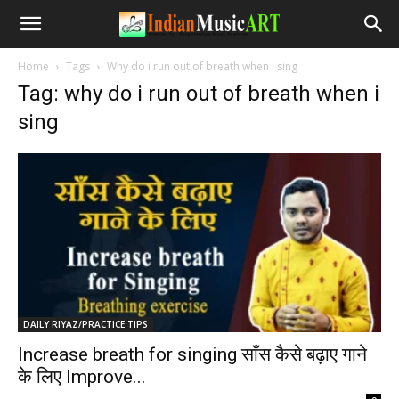
Home
Tags
Why do i run out of breath when i sing
Tag: why do i run out of breath when i
sing
DAILY RIYAZ/PRACTICE TIPS
Increase breath for singing साँस कैसे बढ़ाए गाने
के लिए Improve...