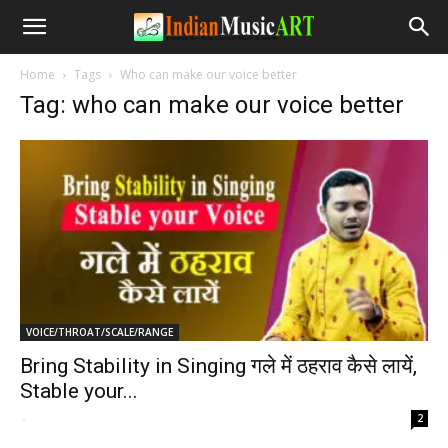
Home
Tags
Who can make our voice better
Tag: who can make our voice better
VOICE/THROAT/SCALE/RANGE
Bring Stability in Singing गले में ठहराव कैसे लायें,
Stable your...
-
2