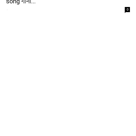
song गाना...
-
0