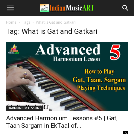
Home
Tags
What is Gat and Gatkari
Tag: What is Gat and Gatkari
HARMONIUM LESSONS
Advanced Harmonium Lessons #5 | Gat,
Taan Sargam in EkTaal of...
-
0