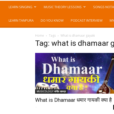
LEARN SINGING
MUSIC THEORY LESSONS
SONGS NOTA
LEARN TANPURA
DO YOU KNOW
PODCAST INTERVIEW
MY
Home
Tags
What is dhamaar gayaki
Tag: what is dhamaar 
MUSICOLOGY संगीत शास्त्र
What is Dhamaar धमार गायकी क्या है
-