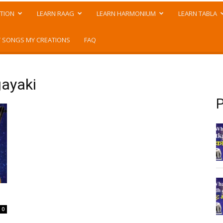
TION
LEARN RAAG
LEARN HARMONIUM
LEARN TABLA
 SONGS MY CREATIONS
FAQ
gayaki
P
0