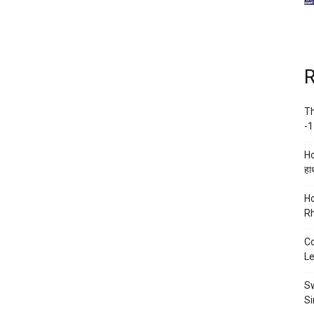
R
Th
-1
Ho
हाथ
Ho
Rh
Co
Le
Sw
Si