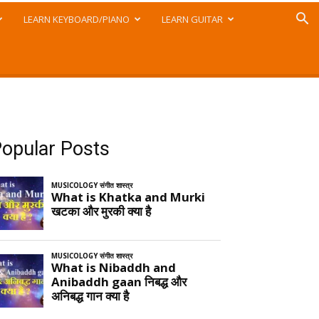
LEARN KEYBOARD/PIANO
LEARN GUITAR
opular Posts