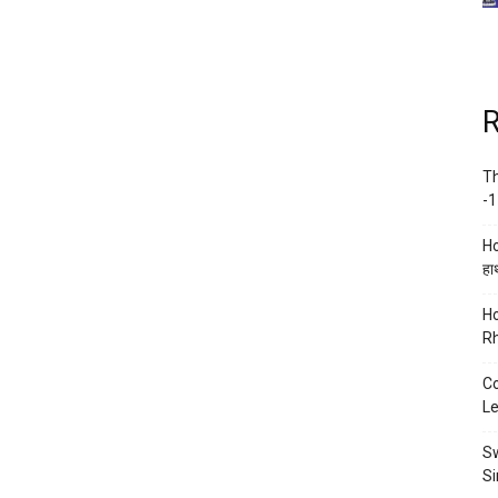
R
Th
-1
Ho
हाथ
Ho
Rh
Co
Le
Sw
Si