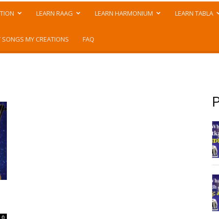
TION
LEARN RAAG
LEARN HARMONIUM
LEARN TABLA
 SONGS MY CREATIONS
FAQ
P
0