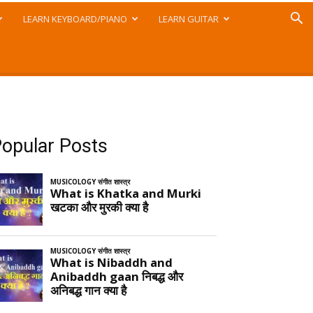
LEARN KEYBOARD/PIANO
LEARN GUITAR
opular Posts