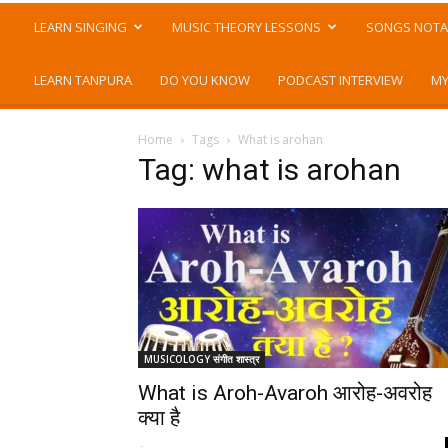
LEARN SINGING
MUSIC THEORY LESSONS
SONGS NOTA
LEARN TANPURA
DO YOU KNOW
PODCAST INTERVIEW
MY
Home
Tags
What is arohan
Tag: what is arohan
MUSICOLOGY संगीत शास्त्र
What is Aroh-Avaroh आरोह-अवरोह
क्या है
-