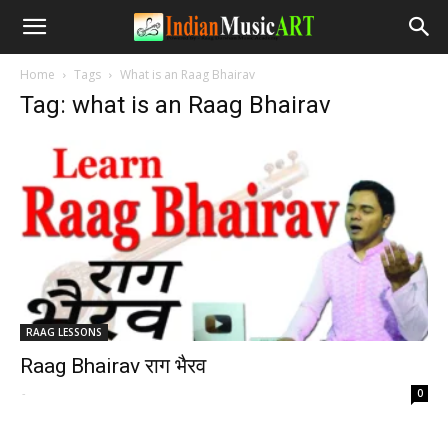
Home
Tags
What is an Raag Bhairav
Tag: what is an Raag Bhairav
RAAG LESSONS
Raag Bhairav राग भैरव
-
0