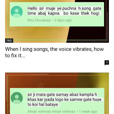
FAQ
When I sing songs, the voice vibrates, how
to fix it...
-
0