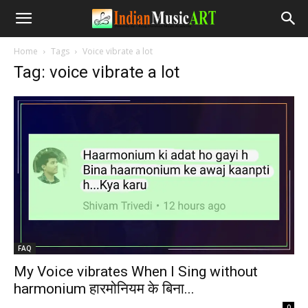
Home
Tags
Voice vibrate a lot
Tag: voice vibrate a lot
FAQ
My Voice vibrates When I Sing without
harmonium हारमोनियम के बिना...
-
0