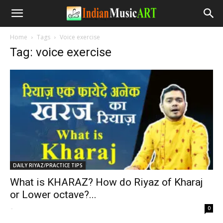
Home
Tags
Voice exercise
Tag: voice exercise
DAILY RIYAZ/PRACTICE TIPS
What is KHARAZ? How do Riyaz of Kharaj
or Lower octave?...
-
0